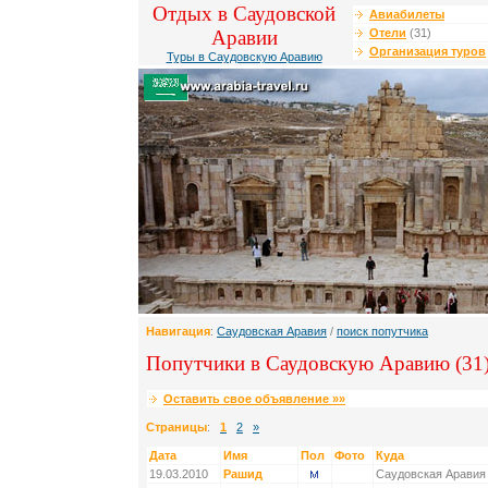
Отдых в Саудовской
Авиабилеты
Аравии
Отели
(31)
Организация туров
Туры в Саудовскую Аравию
Навигация
:
Саудовская Аравия
/
поиск попутчика
Попутчики в Саудовскую Аравию (31
Оставить свое объявление »»
Страницы
:
1
2
»
Дата
Имя
Пол
Фото
Куда
19.03.2010
Рашид
Саудовская Аравия