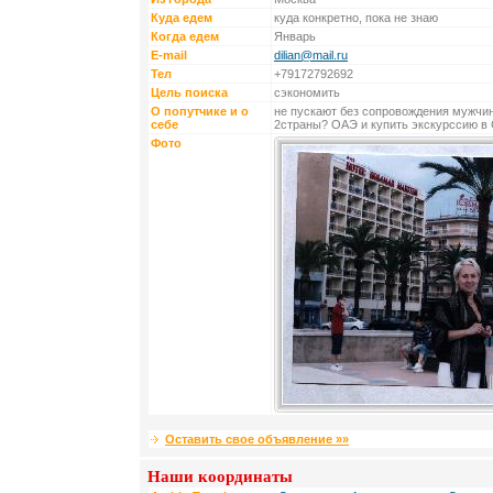
Куда едем
куда конкретно, пока не знаю
Когда едем
Январь
E-mail
dilian@mail.ru
Тел
+79172792692
Цель поиска
сэкономить
О попутчике и о
не пускают без сопровождения мужчин
себе
2страны? ОАЭ и купить экскурссию в
Фото
Оставить свое объявление »»
Наши координаты