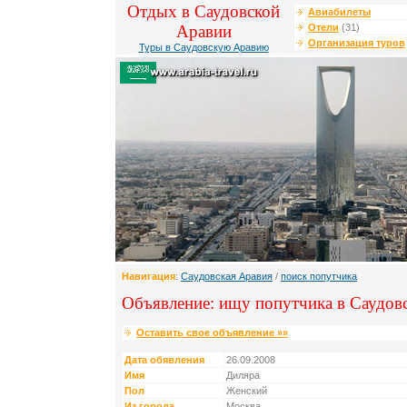
Отдых в Саудовской
Авиабилеты
Аравии
Отели
(31)
Организация туров
Туры в Саудовскую Аравию
Навигация
:
Саудовская Аравия
/
поиск попутчика
Объявление: ищу попутчика в Саудо
Оставить свое объявление »»
Дата обявления
26.09.2008
Имя
Диляра
Пол
Женский
Из города
Москва