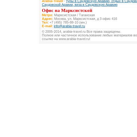
Arabia-Travel
-
туры в Саудовскую Аравию, отдых в Саудовс
Саудовской Аравии, виза в Саудовскую Аравию
Офис на Марксистской
Метро
: Марксистская / Таганская
Адрес
: Москва, ул. Марксистская, д 3 офис 416
Тел
: +7 (495) 785-88-10 (мн.)
E-mail
:
info@arabia-travel.ru
© 2005-2014, arabia-travel.ru Все права защищены.
Полное или частичное использование любых материалов во
ссылке на www.arabia-travel.ru!