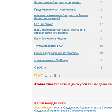
бизнес виза в Саудовскую Аравию...
0
Предложение о сотрудничестве.
1
реально ли открыть в Саудовской Аравии
0
бизнес иностранцу?
Есть ли смысл
17
ищем представителя нашей компании в
0
странах Ближнего Востока
Как с бизнесом в Медине
0
Трудоустройство в СА
18
Рынок поддержанных автомобилей
19
уровень жизни в Эр Рияде
1
О работе
2
Pages
:
1
2
3
»
Чтобы участвовать в дискуссиях Вы должны
Наши координаты
Arabia-Travel
-
туры в Саудовскую Аравию, отдых в Саудовс
Саудовской Аравии, виза в Саудовскую Аравию