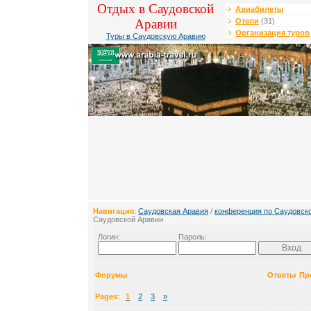
Отдых в Саудовской
Авиабилеты
Аравии
Отели
(31)
Организация туров
Туры в Саудовскую Аравию
Навигация
:
Саудовская Аравия
/
конференция по Саудовск
Саудовской Аравии
Логин:
Пароль:
Форумы
Ответы
Пр
Pages
:
1
2
3
»