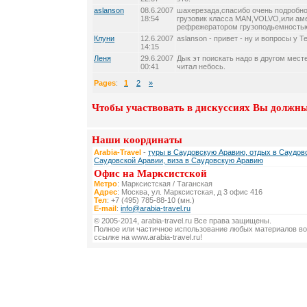
aslanson
08.6.2007
шахерезада,спасибо очень подробно
18:54
грузовик класса MAN,VOLVO,или ам
рефрежератором грузоподьемностью
Клуни
12.6.2007
aslanson - привет - ну и вопросы у Те
14:15
Леня
29.6.2007
Дык эт поискать надо в другом месте
00:41
читал небось.
Pages
:
1
2
»
Чтобы участвовать в дискуссиях Вы должны
Наши координаты
Arabia-Travel
-
туры в Саудовскую Аравию, отдых в Саудовс
Саудовской Аравии, виза в Саудовскую Аравию
Офис на Марксистской
Метро
: Марксистская / Таганская
Адрес
: Москва, ул. Марксистская, д 3 офис 416
Тел
: +7 (495) 785-88-10 (мн.)
E-mail
:
info@arabia-travel.ru
© 2005-2014, arabia-travel.ru Все права защищены.
Полное или частичное использование любых материалов во
ссылке на www.arabia-travel.ru!