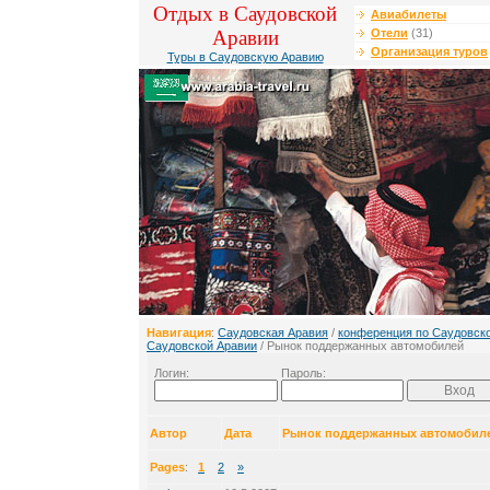
Отдых в Саудовской
Авиабилеты
Аравии
Отели
(31)
Организация туров
Туры в Саудовскую Аравию
Навигация
:
Саудовская Аравия
/
конференция по Саудовск
Саудовской Аравии
/ Рынок поддержанных автомобилей
Логин:
Пароль:
Автор
Дата
Рынок поддержанных автомобил
Pages
:
1
2
»