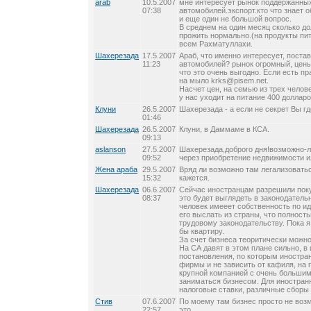
arab
10.5.2007
мне интересует рынок поддержанны
07:38
автомобилей.экспорт.кто что знает о
и еще один не большой вопрос.
В среднем на один месяц сколько до
прожить нормально.(на продукты пи
всем Рахматуллахи.
Шахерезада
17.5.2007
Араб, что именно интересует, поста
11:23
автомобилей? рынок огромный, цены
что это очень выгодно. Если есть п
на мыло krks@pisem.net.
Насчет цен, на семью из трех челов
у нас уходит на питание 400 долларо
Клуни
26.5.2007
Шахерезада - а если не секрет Вы г
01:46
Шахерезада
26.5.2007
Клуни, в Даммаме в КСА.
09:13
aslanson
27.5.2007
Шахерезада,доброго дня!возможно-л
09:52
через приобретение недвижимости и
Жена араба
29.5.2007
Вряд ли возможно там легализоватьс
15:32
кажется.
Шахерезада
06.6.2007
Сейчас иностранцам разрешили поку
08:37
это будет выглядеть в законодатель
человек имееет собственность по и
его выслать из страны, что полнос
трудовому законодательству. Пока я 
бы квартиру.
За счет бизнеса теоритически можно
На СА давят в этом плане сильно, в
постановления, по которым иностра
фирмы и не зависить от кафиля, на 
крупной компанией с очень большим
заниматься бизнесом. Для иностран
налоговые ставки, различные сборы
Стив
07.6.2007
По моему там бизнес просто не воз
22:57
это.