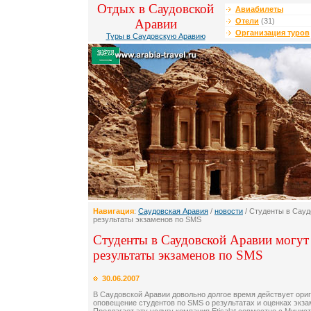
Отдых в Саудовской
Авиабилеты
Аравии
Отели
(31)
Организация туров
Туры в Саудовскую Аравию
Навигация
:
Саудовская Аравия
/
новости
/ Студенты в Сауд
результаты экзаменов по SMS
Студенты в Саудовской Аравии могут
результаты экзаменов по SMS
30.06.2007
В Саудовской Аравии довольно долгое время действует ори
оповещение студентов по SMS о результатах и оценках экз