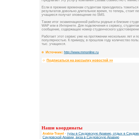
Предлагает эту услугу компания Etisalat совместно с Мини
Если в прежние временам студентам приходилось томиться
результатов довольно длительное время, то теперь, стоит п
учащиеся получат оповещение по SMS.
Также итог экзаменационной работы родные и близкие студе
WAP или в Интернете. Для подключения к сервису, студента
сообщение, содержащее номер студенческого удостоверени
Работает этот сервис уже на протяжении нескольких лет и 
популярностью. К примеру, в прошлом году количество поль
тыс. учащихся.
Источник:
http://www.mmonline.ru
Подписаться на рассылку новостей »»
Наши координаты
Arabia-Travel
-
туры в Саудовскую Аравию, отдых в Саудовс
Саудовской Аравии, виза в Саудовскую Аравию