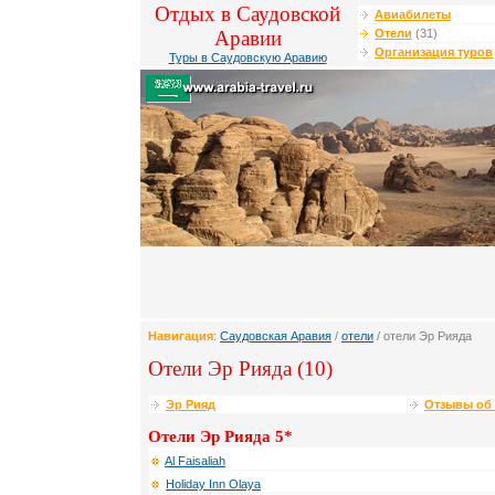
Отдых в Саудовской
Авиабилеты
Аравии
Отели
(31)
Организация туров
Туры в Саудовскую Аравию
Навигация
:
Саудовская Аравия
/
отели
/ отели Эр Рияда
Отели Эр Рияда (10)
Эр Рияд
Отзывы об 
Отели Эр Рияда 5*
Al Faisaliah
Holiday Inn Olaya