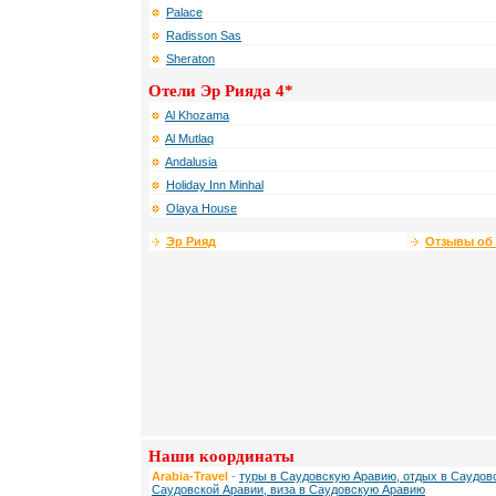
Palace
Radisson Sas
Sheraton
Отели Эр Рияда 4*
Al Khozama
Al Mutlaq
Andalusia
Holiday Inn Minhal
Olaya House
Эр Рияд
Отзывы об 
Наши координаты
Arabia-Travel
-
туры в Саудовскую Аравию, отдых в Саудовс
Саудовской Аравии, виза в Саудовскую Аравию